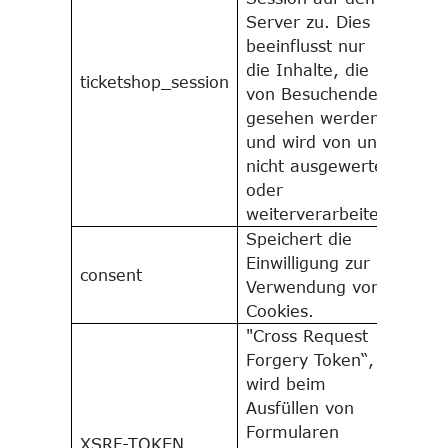
Server zu. Dies
beeinflusst nur
die Inhalte, die
ticketshop_session
1 Ja
von Besuchenden
gesehen werden
und wird von uns
nicht ausgewertet
oder
weiterverarbeitet.
Speichert die
Einwilligung zur
consent
1 Ja
Verwendung von
Cookies.
"Cross Request
Forgery Token“,
wird beim
Ausfüllen von
Formularen
XSRF-TOKEN
begr