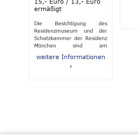
15,- Euro / 13,- Euro
ermäßigt
Die Besichtigung des
Residenzmuseum und der
Schatzkammer der Residenz
München sind am
Buchungstag
ohne feste
weitere Informationen
Einlasszeit während der
regulären Öffnungszeiten
möglich.
Bei ermäßigten Tickets sowie
bei Freikarten muss vor Ort
ein entsprechender
Nachweis im Original
vorgelegt werden.
Nachträgliche Ermäßigungen
können nicht gewährt