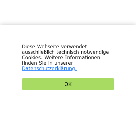
Diese Webseite verwendet
ausschließlich technisch notwendige
Cookies. Weitere Informationen
Impressum
finden Sie in unserer
Datenschutzerklärung.
Datenschutzbestimmungen
OK
Allgemeine Geschäftsbedingungen
© 2024 Bayerische Schlösserverwaltung | all
rights reserved