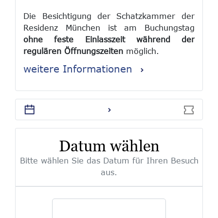
Die Besichtigung der Schatzkammer der
Residenz München ist am Buchungstag
ohne feste Einlasszeit während der
regulären Öffnungszeiten
möglich.
weitere Informationen
Bei ermäßigten Tickets sowie bei
Freikarten muss vor Ort ein
entsprechender Nachweis im Original
vorgelegt werden. Nachträgliche
Ermäßigungen können nicht gewährt
werden.
Datum wählen
Tickets sind von der Rückgabe und vom
Bitte wählen Sie das Datum für Ihren Besuch
Umtausch ausgeschlossen.
aus.