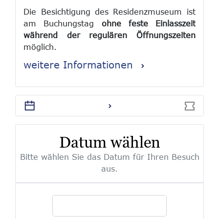
Die Besichtigung des Residenzmuseum ist
am Buchungstag
ohne feste Einlasszeit
während der regulären Öffnungszeiten
möglich.
weitere Informationen
Bei ermäßigten Tickets sowie bei
Freikarten muss vor Ort ein
entsprechender Nachweis im Original
vorgelegt werden. Nachträgliche
Ermäßigungen können nicht gewährt
werden.
Datum wählen
Tickets sind von der Rückgabe und vom
Bitte wählen Sie das Datum für Ihren Besuch
Umtausch ausgeschlossen.
aus.