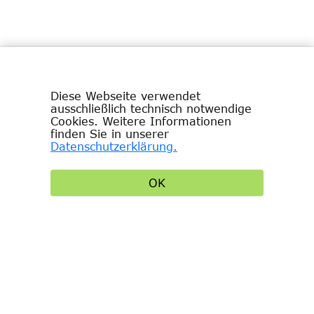
Diese Webseite verwendet
ausschließlich technisch notwendige
Cookies. Weitere Informationen
finden Sie in unserer
Datenschutzerklärung.
Impressum
OK
Datenschutzbestimmungen
Allgemeine Geschäftsbedingungen
© 2024 Bayerische Schlösserverwaltung | all
rights reserved